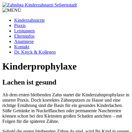
Kinderzahnärzte
Praxis
Leistungen
Elterninfos
Anamnese
Kontakt
Dr. Kreck & Kollegen
Kinderprophylaxe
Lachen ist gesund
Ab dem ersten bleibenden Zahn startet die Kinder­zahn­prophy­laxe in
unserer Praxis. Doch korrektes Zähne­putzen zu Hause und eine
richtige Ernährung sind die Basis für ein gesundes Kinder­lachen.
Süße Getränke in Nuckel­flaschen oder perma­nente Nasche­reien
können schon bei den Klein­sten großen Schaden anrichten – mit
Folgen für die späteren Zähne.
Sobald die ersten blei­benden Zähne da sind, wird Ihr Kind in unsere