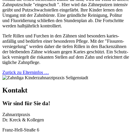
Zahn­putz­schule "einge­schult ". Hier wird das Zähn­eputzen intensiv
geübt und Putz­schwach­stellen einge­färbt. Ihre Kinder lernen den
Umgang mit der Zahn­bürste. Eine gründ­liche Reini­gung, Politur
und Fluori­dierung schließen den Stunden­plan ab. Die Fort­schritte
werden halb­jährlich kontrol­liert.
Tiefe Rillen und Furchen in den Zähnen sind besonders karies­
anfällig und bedür­fen einer besonderen Pflege. Mit der "Fissuren­
versiege­lung" werden daher die tiefen Rillen in den Backen­zähnen
der blei­benden Zähne wirksam gegen Karies geschützt. Ein Schutz­
lack versie­gelt die riskanten Stellen auf dem Zahn und erleich­tert die
tägliche Zahn­pflege.
Zurück zu Elterninfos …
Kontakt
Wir sind für Sie da!
Zahnarztpraxis
Dr. Kreck & Kollegen
Franz-Hell-Straße 6